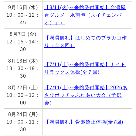
9月16日 (水)
【8/11(火)～来館受付開始】台湾屋
10：00～12：
台グルメ「水煎包（スイチェンパ
45
オ）」）
8月7日 (金)
【満員御礼】はじめてのプラカゴ作
12：15～14：
り（全３回）
30
8月13日 (木)
【7/11(土)～来館受付開始】ナイト
18：30～19：
リラックス体操(全７回)
30
8月22日 (土)
【7/11(土)～来館受付開始】2026あ
10：00～12：
さひボッチャふれあい大会（予選
00
会）
8月24日 (月)
10：00～11：
【満員御礼】骨盤矯正体操(全7回)
30